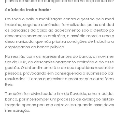
planos de saúde de autogestão se dá no bojo da lua cont
Saúde do trabalhador
Em todo o país, a mobilização contra a gestão pelo medo
trabalho, segundo denúncias formalizadas pelas entidad
os bancários da Caixa ao adoecimento são a Gestão p
descomissionamento arbitrário, o assédio moral e uma p
desumanizada, que não prioriza condições de trabalho
empregados do banco público.
Na reunião com os representantes do banco, o movime
fim do GDP, do descomissionamento arbitrário e do ass
gestão. O entendimento é o de que repetidas reestrutu
pessoas, provocando em consequência a submissão da 
resultados. “Temos que resistir e mostrar que outra forma
Reis.
Também foi reivindicado o fim do Revalida, uma medida 
banco, por interromper um processo de avaliação históric
traçado apenas por uma entrevistsa, quando essa deve
mensuração.