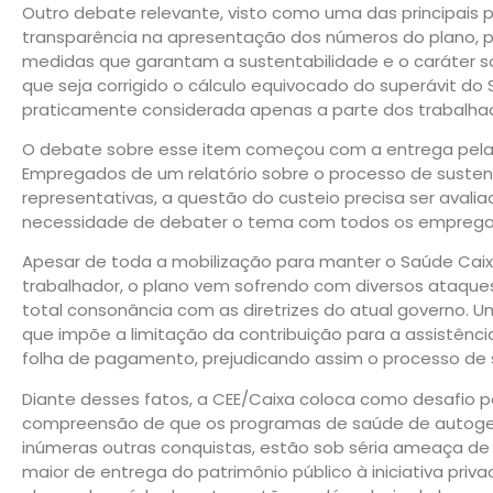
Outro debate relevante, visto como uma das principais p
transparência na apresentação dos números do plano, p
medidas que garantam a sustentabilidade e o caráter so
que seja corrigido o cálculo equivocado do superávit do
praticamente considerada apenas a parte dos trabalha
O debate sobre esse item começou com a entrega pela
Empregados de um relatório sobre o processo de sustent
representativas, a questão do custeio precisa ser aval
necessidade de debater o tema com todos os emprega
Apesar de toda a mobilização para manter o Saúde Cai
trabalhador, o plano vem sofrendo com diversos ataque
total consonância com as diretrizes do atual governo. 
que impõe a limitação da contribuição para a assistên
folha de pagamento, prejudicando assim o processo de
Diante desses fatos, a CEE/Caixa coloca como desafio 
compreensão de que os programas de saúde de autoge
inúmeras outras conquistas, estão sob séria ameaça de 
maior de entrega do patrimônio público à iniciativa priv