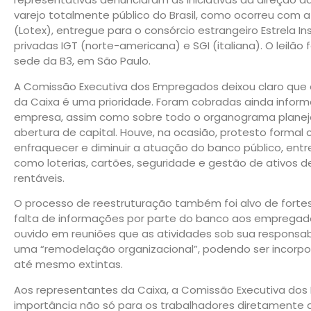
varejo totalmente público do Brasil, como ocorreu com a
(Lotex), entregue para o consórcio estrangeiro Estrela 
privadas IGT (norte-americana) e SGI (italiana). O leilão f
sede da B3, em São Paulo.
A Comissão Executiva dos Empregados deixou claro que a 
da Caixa é uma prioridade. Foram cobradas ainda infor
empresa, assim como sobre todo o organograma planeja
abertura de capital. Houve, na ocasião, protesto formal
enfraquecer e diminuir a atuação do banco público, entre
como loterias, cartões, seguridade e gestão de ativos d
rentáveis.
O processo de reestruturação também foi alvo de fort
falta de informações por parte do banco aos emprega
ouvido em reuniões que as atividades sob sua responsabi
uma “remodelação organizacional”, podendo ser incorpor
até mesmo extintas.
Aos representantes da Caixa, a Comissão Executiva do
importância não só para os trabalhadores diretamente a