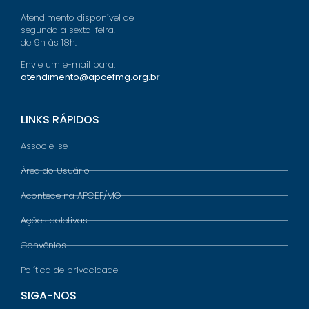
Atendimento disponível de
segunda a sexta-feira,
de 9h às 18h.
Envie um e-mail para:
atendimento@apcefmg.org.b
r
LINKS RÁPIDOS
Associe-se
Área do Usuário
Acontece na APCEF/MG
Ações coletivas
Convênios
Política de privacidade
SIGA-NOS