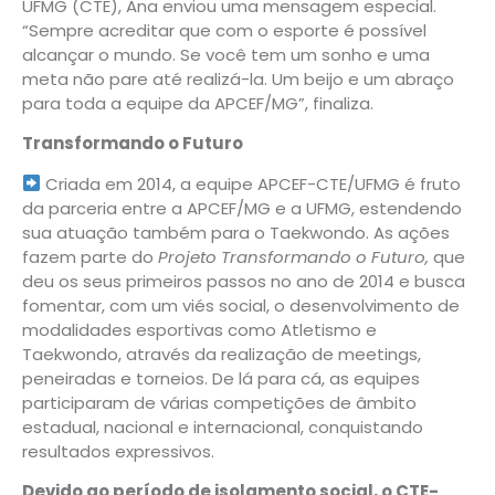
UFMG (CTE), Ana enviou uma mensagem especial.
“Sempre
acreditar que com o esporte é possível
alcançar o mundo. Se você tem um sonho e uma
meta não pare até realizá-la. U
m beijo e um abraço
para toda a equipe da APCEF/MG”, finaliza.
Transformando o Futuro
Criada em 2014, a equipe APCEF-CTE/UFMG é fruto
da parceria entre a APCEF/MG e a UFMG, estendendo
sua atuação também para o Taekwondo. As ações
fazem parte do
Projeto Transformando o Futuro,
que
deu os seus primeiros passos no ano de 2014 e busca
fomentar, com um viés social, o desenvolvimento de
modalidades esportivas como Atletismo e
Taekwondo, através da realização de meetings,
peneiradas e torneios. De lá para cá, as equipes
participaram de várias competições de âmbito
estadual, nacional e internacional, conquistando
resultados expressivos.
Devido ao período de isolamento social, o CTE-