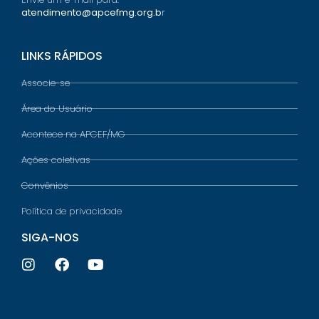
atendimento@apcefmg.org.b
r
LINKS RÁPIDOS
Associe-se
Área do Usuário
Acontece na APCEF/MG
Ações coletivas
Convênios
Política de privacidade
SIGA-NOS