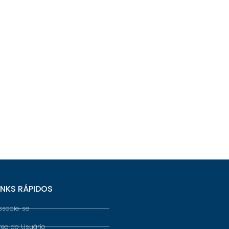
INKS RÁPIDOS
ssocie-se
rea do Usuário