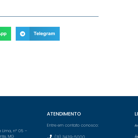
App
Telegram
ATENDIMENTO
L
Entre em contato conosco:
A
e Lima, nº 05 –
onte, MG
Á
(31) 3439-5000