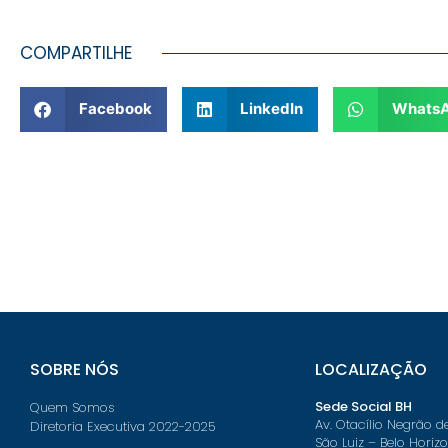
COMPARTILHE
Facebook
LinkedIn
Whats
SOBRE NÓS
LOCALIZAÇÃO
Sede Social BH
Quem Somos
Av. Otacílio Negrão d
Diretoria Executiva 2022-2025
São Luiz – Belo Horiz