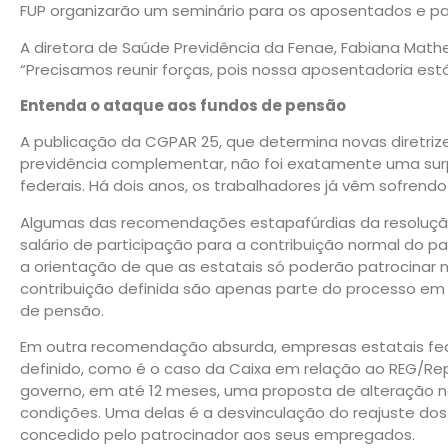
FUP organizarão um seminário para os aposentados e par
A diretora de Saúde Previdência da Fenae, Fabiana Mathe
“Precisamos reunir forças, pois nossa aposentadoria está
Entenda o ataque aos fundos de pensão
A publicação da CGPAR 25, que determina novas diretrize
previdência complementar, não foi exatamente uma sur
federais. Há dois anos, os trabalhadores já vêm sofrendo 
Algumas das recomendações estapafúrdias da resolução
salário de participação para a contribuição normal do p
a orientação de que as estatais só poderão patrocinar
contribuição definida são apenas parte do processo e
de pensão.
Em outra recomendação absurda, empresas estatais fed
definido, como é o caso da Caixa em relação ao REG/Re
governo, em até 12 meses, uma proposta de alteração 
condições. Uma delas é a desvinculação do reajuste do
concedido pelo patrocinador aos seus empregados.