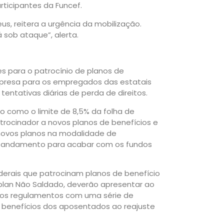
ticipantes da Funcef.
us, reitera a urgência da mobilização.
 sob ataque”, alerta.
s para o patrocínio de planos de
presa para os empregados das estatais
tentativas diárias de perda de direitos.
 como o limite de 8,5% da folha de
atrocinador a novos planos de benefícios e
 novos planos na modalidade de
m andamento para acabar com os fundos
erais que patrocinam planos de benefício
plan Não Saldado, deverão apresentar ao
nos regulamentos com uma série de
s benefícios dos aposentados ao reajuste