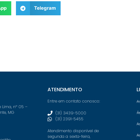
App
Telegram
ATENDIMENTO
L
Entre em contato conosco:
A
e Lima, nº 05 –
onte, MG
Á
(31) 3439-5000
(31) 2391-5455
A
Atendimento disponível de
A
segunda a sexta-feira,
 estão