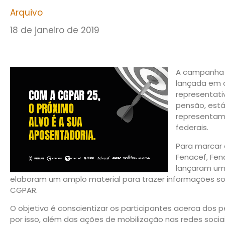
Arquivo
18 de janeiro de 2019
A campanha 
lançada em 
representati
pensão, está
representam
federais.
Para marcar o
Fenacef, Fen
lançaram u
elaboram um amplo material para trazer informações sob
CGPAR.
O objetivo é conscientizar os participantes acerca dos 
por isso, além das ações de mobilização nas redes sociais