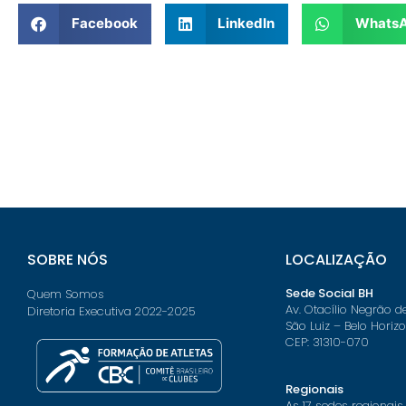
Facebook
LinkedIn
Whats
SOBRE NÓS
LOCALIZAÇÃO
Sede Social BH
Quem Somos
Av. Otacílio Negrão d
Diretoria Executiva 2022-2025
São Luiz – Belo Horiz
CEP: 31310-070
Regionais
As 17 sedes regionais