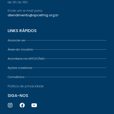
de 9h às 18h.
Envie um e-mail para:
atendimento@apcefmg.org.b
r
LINKS RÁPIDOS
Associe-se
Área do Usuário
Acontece na APCEF/MG
Ações coletivas
Convênios
Política de privacidade
SIGA-NOS