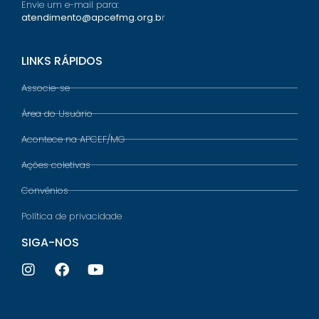
Envie um e-mail para:
atendimento@apcefmg.org.b
r
LINKS RÁPIDOS
Associe-se
Área do Usuário
Acontece na APCEF/MG
Ações coletivas
Convênios
Política de privacidade
SIGA-NOS